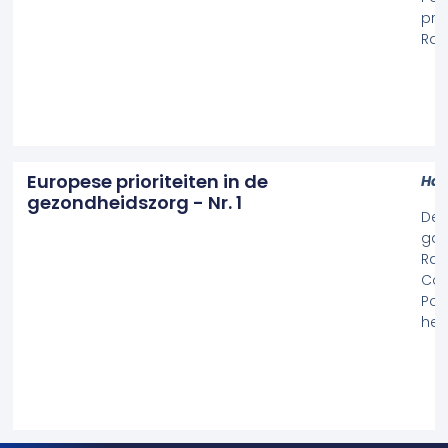
pro
Raa
Europese prioriteiten in de
Hal
gezondheidszorg - Nr. 1
Dez
gaa
Raa
Com
Poo
hel