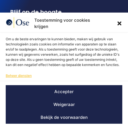
Blijf op de hoogte
Ontvang onze driemaandelijkse
Toestemming voor cookies
informatiebladen en halfjaarlijkse
krijgen
synthesenota's in je inbox.
Om u de beste ervaringen te kunnen bieden, maken wij gebruik van
Ik abonneer me
technologieën zoals cookies om informatie van apparaten op te slaan
en/of te raadplegen. Als u toestemming geeft voor deze technologieën,
kunnen wij gegevens verwerken, zoals het surfgedrag of de unieke ID's
op deze site. Als u geen toestemming geeft of uw toestemming intrekt,
kan dit een negatief effect hebben op bepaalde kenmerken en functies.
Met de steun van
Beheer diensten
Accepter
Contact
Over ons
Privacybeleid
© 2026 OSE Europees Sociaal Waarnemingscentrum
Weigeraar
Brussel - Bedrijfsnummer: 0427 836 613 - RPM Brussel
(Franstalig)
Bekijk de voorwaarden
Webdesign door - Filipe Delgado @