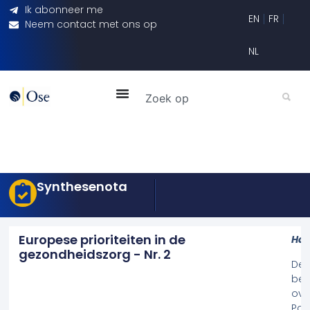
Ik abonneer me
EN
FR
Neem contact met ons op
NL
Synthesenota
Europese prioriteiten in de
Hal
gezondheidszorg - Nr. 2
Dez
beh
ove
Poo