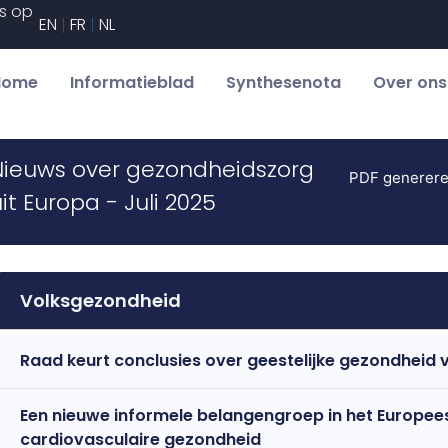
s op
EN
FR
NL
Home
Informatieblad
Synthesenota
Over ons
Nieuws over gezondheidszorg
PDF generer
it Europa - Juli 2025
Volksgezondheid
Raad keurt conclusies over geestelijke gezondheid
Een nieuwe informele belangengroep in het Europees
cardiovasculaire gezondheid