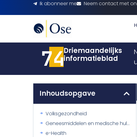
Ik abonneer me
Neem contact met on
74
Driemaandelijks
informatieblad
u
Inhoudsopgave
Volksgezondheid
Geneesmiddelen en medische hulpmiddelen
e-Health