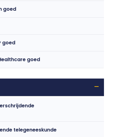
n goed
y goed
Healthcare goed
verschrijdende
dende telegeneeskunde