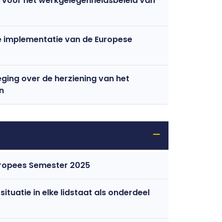
 voor het werkgelegenheidsbeleid van
e implementatie van de Europese
ing over de herziening van het
n
Europese Commissie publiceert voorjaarspakket Europees Semester 2025
tuatie in elke lidstaat als onderdeel